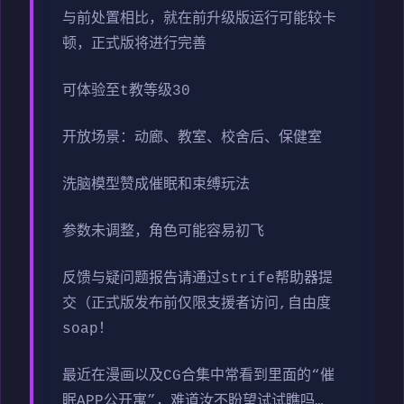
与前处置相比，就在前升级版运行可能较卡
顿，正式版将进行完善
可体验至t教等级30
开放场景：动廊、教室、校舍后、保健室
洗脑模型赞成催眠和束缚玩法
参数未调整，角色可能容易初飞
反馈与疑问题报告请通过strife帮助器提
交（正式版发布前仅限支援者访问,自由度
soap！
最近在漫画以及CG合集中常看到里面的“催
眠APP公开寓”，难道汝不盼望试试瞧吗…