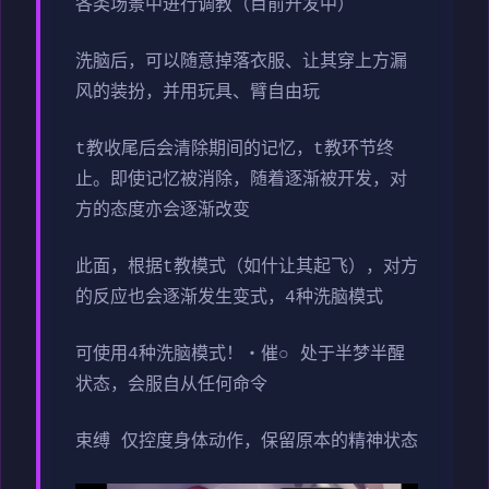
各类场景中进行调教（目前开发中）
洗脑后，可以随意掉落衣服、让其穿上方漏
风的装扮，并用玩具、臂自由玩
t教收尾后会清除期间的记忆，t教环节终
止。即使记忆被消除，随着逐渐被开发，对
方的态度亦会逐渐改变
此面，根据t教模式（如什让其起飞），对方
的反应也会逐渐发生变式，4种洗脑模式
可使用4种洗脑模式！・催○ 处于半梦半醒
状态，会服自从任何命令
束缚 仅控度身体动作，保留原本的精神状态