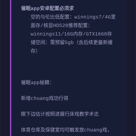
催眠app安卓配置必须求
​空的与伦比低配置​
​：winnings7/4G里
面存/核显HD520
​推荐配置​
​：
winnings11/16G内存/GTX1660
​存
储空间​
​：需预留5gb（含后续更最新缓
存）
催眠app秘籍：
新增chuang戏功行得
眼下边估计按照进展行床戏教学术讫
体育仓库及保健室均可触发放chuang戏，