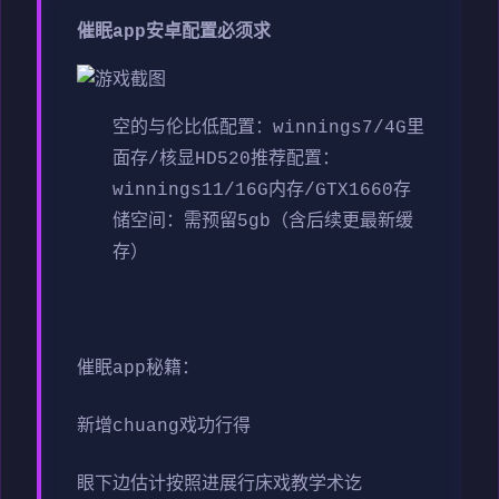
催眠app安卓配置必须求
​空的与伦比低配置​
​：winnings7/4G里
面存/核显HD520
​推荐配置​
​：
winnings11/16G内存/GTX1660
​存
储空间​
​：需预留5gb（含后续更最新缓
存）
催眠app秘籍：
新增chuang戏功行得
眼下边估计按照进展行床戏教学术讫