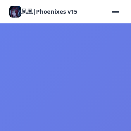
凤凰|Phoenixes v15